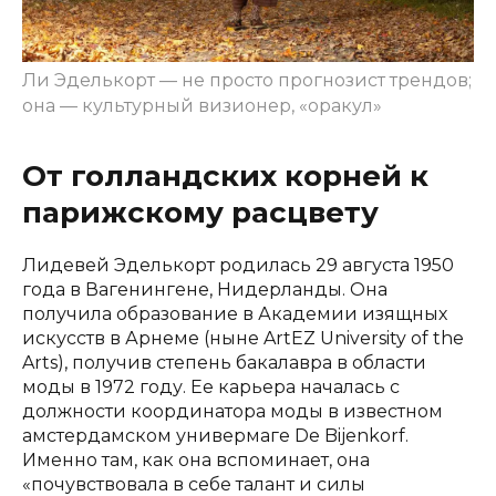
Ли Эделькорт — не просто прогнозист трендов;
она — культурный визионер, «оракул»
От голландских корней к
парижскому расцвету
Лидевей Эделькорт родилась 29 августа 1950
года в Вагенингене, Нидерланды. Она
получила образование в Академии изящных
искусств в Арнеме (ныне ArtEZ University of the
Arts), получив степень бакалавра в области
моды в 1972 году. Ее карьера началась с
должности координатора моды в известном
амстердамском универмаге De Bijenkorf.
Именно там, как она вспоминает, она
«почувствовала в себе талант и силы