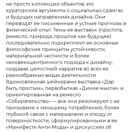
не просто коллекции объектов; это
кураторские аргументы о социальных сдвигах
и будущих направлениях дизайна. Они
переводят ее письменные и устные прогнозы в
физический опыт. Темы ее выставок (простота,
ремесло, природа, прошлое как будущее)
последовательно подкрепляют ее основные
философские принципы устойчивости,
материальной честности и более
человекоцентричного подхода к дизайну,
создавая целостный нарратив во всех ее
разнообразных видах деятельности.
Вдохновленная шейкерами выставка «Дар
быть простым», первобытная «Дикие мысли» и
ориентированная на ремесло
«Собирательство» — все они резонируют с ее
призывами к меньшему потреблению, более
глубокой связи с материалами и отходу от
поверхностности, сформулированными в ее
«Манифесте Анти-Моды» и дискуссиях об