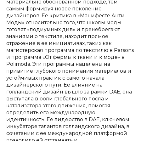
материально обоснованном подходе, тем
самым формируя новое поколение
дизайнеров. Ее критика в «Манифесте Анти-
Моды» относительно того, что школы моды
готовят «подиумных див» и пренебрегают
знаниями о текстиле, находит прямое
отражение в ее инициативах, таких как
магистерская программа по текстилю в Parsons
и программа «От фермы к ткани и к моде» в
Polimoda. Эти программы нацелены на
привитие глубокого понимания материалов и
устойчивых практик с самого начала
дизайнерского пути. Ее влияние на
голландский дизайн вышло за рамки DAE; она
выступала в роли глобального посла и
катализатора этого движения, помогая
определить его международную
идентичность. Ее лидерство в DAE, ключевом
инкубаторе талантов голландского дизайна, в
сочетании с ее международной платформой
позволило ей отстаивать и