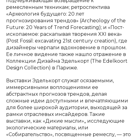
подчеркивающая возвращение к
ремесленным техникам; ретроспектива
«Археология будущего: 20 лет
прогнозирования трендов» (Archeology of the
Future: 20 Years of Trend Forecasting); и «Пост-
ископаемое: раскапывая творения XXI века»
(Post Fossil: excavating 21st century creation), где
дизайнеры черпали вдохновение в прошлом.
Ее личное видение также нашло отражение в
Коллекции Дизайна Эделькорт (The Edelkoort
Design Collection) в Париже.
Выставки Эделькорт служат осязаемыми,
иммерсивными воплощениями ее
абстрактных прогнозов трендов, делая
сложные идеи доступными и впечатляющими
для более широкой аудитории, выходящей за
рамки отраслевых инсайдеров. Такие
выставки, как «Дикие мысли»,, исследующие
экологические материалы, или
«Собирательство», посвященные ремеслу, — это