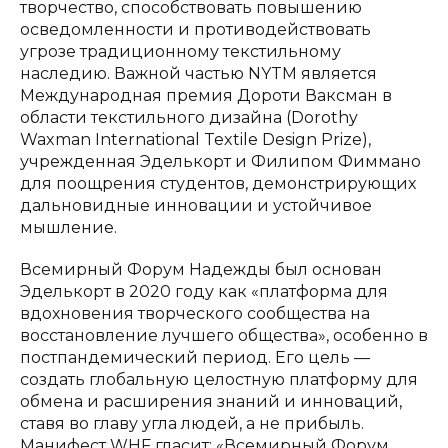
творчество, способствовать повышению
осведомленности и противодействовать
угрозе традиционному текстильному
наследию. Важной частью NYTM является
Международная премия Дороти Ваксман в
области текстильного дизайна (Dorothy
Waxman International Textile Design Prize),
учрежденная Эделькорт и Филипом Фиммано
для поощрения студентов, демонстрирующих
дальновидные инновации и устойчивое
мышление.
Всемирный Форум Надежды был основан
Эделькорт в 2020 году как «платформа для
вдохновения творческого сообщества на
восстановление лучшего общества», особенно в
постпандемический период. Его цель —
создать глобальную целостную платформу для
обмена и расширения знаний и инноваций,
ставя во главу угла людей, а не прибыль.
Манифест WHF гласит: «Всемирный Форум