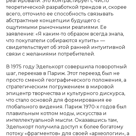
реагировали. Это контрастирует с чисто
теоретической разработкой трендов и, скорее
всего, отточило ее способность связывать
абстрактные концепции будущего с
ощутимыми рыночными реалиями. Ее
заявление: «Я каким-то образом всегда знала,
что покупатели собираются купить» —
свидетельствует об этой ранней интуитивной
связи с желаниями потребителей.
В 1975 году Эделькорт совершила поворотный
шаг, переехав в Париж. Этот переезд был не
просто сменой географического положения, а
стратегическим погружением в мировой
эпицентр творчества и культурного дискурса,
что стало основой для формирования ее
глобального видения. Париж 1970-х годов был
плавильным котлом моды, искусства и
интеллектуальной мысли. Оказавшись там,
Эделькорт получила доступ к более богатому
потоку «фрагментов» для своей «археологии», а