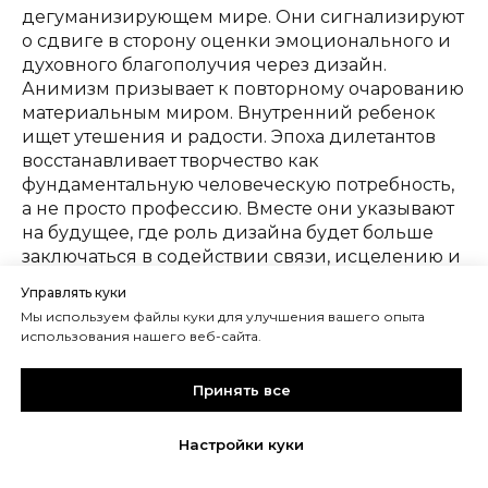
дегуманизирующем мире. Они сигнализируют
о сдвиге в сторону оценки эмоционального и
духовного благополучия через дизайн.
Анимизм призывает к повторному очарованию
материальным миром. Внутренний ребенок
ищет утешения и радости. Эпоха дилетантов
восстанавливает творчество как
фундаментальную человеческую потребность,
а не просто профессию. Вместе они указывают
на будущее, где роль дизайна будет больше
заключаться в содействии связи, исцелению и
личному самовыражению, чем в простом
Управлять куки
потреблении. Эти концепции коллективно
Мы используем файлы куки для улучшения вашего опыта
бросают вызов чисто коммерческим
использования нашего веб-сайта.
движущим силам дизайна и моды, выступая за
более душевный, этичный и
Принять все
человекоцентричный подход, который
соответствует ее более широкой критике
Настройки куки
неустойчивых систем. Если у объектов есть
душа (Анимизм), их нельзя рассматривать как