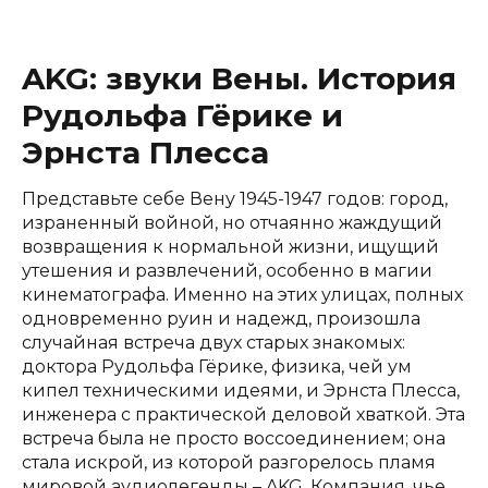
AKG: звуки Вены. История
Рудольфа Гёрике и
Эрнста Плесса
Представьте себе Вену 1945-1947 годов: город,
израненный войной, но отчаянно жаждущий
возвращения к нормальной жизни, ищущий
утешения и развлечений, особенно в магии
кинематографа. Именно на этих улицах, полных
одновременно руин и надежд, произошла
случайная встреча двух старых знакомых:
доктора Рудольфа Гёрике, физика, чей ум
кипел техническими идеями, и Эрнста Плесса,
инженера с практической деловой хваткой. Эта
встреча была не просто воссоединением; она
стала искрой, из которой разгорелось пламя
мировой аудиолегенды – AKG. Компания, чье