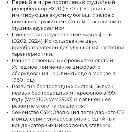
Первый в мире портативный студийный
ревербератор BX20 (1970-е): Устройство,
имитирующее акустику больших залов с
помощью пружинных систем, стало хитом в
студиях звукозаписи.
Пионерские двухполосные микрофоны
(D202, D224): Использование двух
преобразователей для улучшения частотной
характеристики.
Раннее освоение цифровых технологий:
Успешное применение цифрового
оборудования на Олимпиаде в Москве в
1980 году.
Развитие беспроводных систем: Выпуск
первых беспроводных микрофонов в 1991
году (WMS100, WMS900) и дальнейшее
развитие этого направления.
Семейство C414: Эволюция легендарного C12
в виде серии универсальных студийных
конденсаторных микрофонов, ставших
отраслевым стандартом.