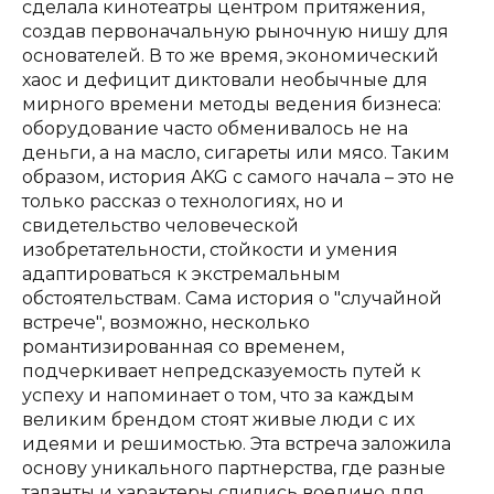
сделала кинотеатры центром притяжения,
создав первоначальную рыночную нишу для
основателей. В то же время, экономический
хаос и дефицит диктовали необычные для
мирного времени методы ведения бизнеса:
оборудование часто обменивалось не на
деньги, а на масло, сигареты или мясо. Таким
образом, история AKG с самого начала – это не
только рассказ о технологиях, но и
свидетельство человеческой
изобретательности, стойкости и умения
адаптироваться к экстремальным
обстоятельствам. Сама история о "случайной
встрече", возможно, несколько
романтизированная со временем,
подчеркивает непредсказуемость путей к
успеху и напоминает о том, что за каждым
великим брендом стоят живые люди с их
идеями и решимостью. Эта встреча заложила
основу уникального партнерства, где разные
таланты и характеры слились воедино для