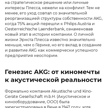
на стратегическое решение или личные
интересы Плесса, нежели на конфликт. Тем не
менее, его уход совпал со значительной
реорганизацией структуры собственности AKG,
когда 75% акций перешли к Philips Austria и
Oesterreichische Laenderbank, ознаменовав
новый этап в истории компании. О личной
жизни Эрнста Плесса известно значительно
меньше, чем о Гёрике, но его вклад в создание
и развитие AKG как коммерчески успешного
предприятия неоспорим.
Генезис AKG: от киномечты
к акустической реальности
Формально компания Akustische und Kino-
Geräte Gesellschaft m.b.H. (Акустическое и
кинооборудование, ООО) была
зарегистрирована в Вене в 1947 году, хотя