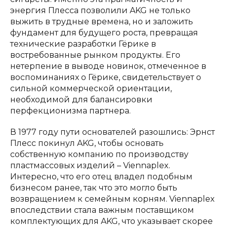
энергия Плесса позволили AKG не только
выжить в трудные времена, но и заложить
фундамент для будущего роста, превращая
технические разработки Гёрике в
востребованные рынком продукты. Его
нетерпение в выводе новинок, отмеченное в
воспоминаниях о Гёрике, свидетельствует о
сильной коммерческой ориентации,
необходимой для балансировки
перфекционизма партнера.
В 1977 году пути основателей разошлись: Эрнст
Плесс покинул AKG, чтобы основать
собственную компанию по производству
пластмассовых изделий – Viennaplex.
Интересно, что его отец владел подобным
бизнесом ранее, так что это могло быть
возвращением к семейным корням. Viennaplex
впоследствии стала важным поставщиком
комплектующих для AKG, что указывает скорее