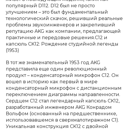
популярный D112. D12 был не просто
улучшением – это был фундаментальный
технологический скачок, решивший реальные
проблемы звукоинженеров и закрепивший
репутацию AKG как компании, предлагающей
практичные и передовые решения.C12 и
капсюль CK12: Рождение студийной легенды
(1953)
В тот же знаменательный 1953 год AKG
представила еще один революционный
продукт – конденсаторный микрофон C12. Он
вошел в историю как первый в мире
конденсаторный микрофон с дистанционным
переключением диаграммы направленности.
Сердцем C12 стал легендарный капсюль CK12,
разработанный инженером AKG Конрадом
Вольфом (основанный на предшественнике,
использовавшемся в сверхмалотиражном C1).
Уникальная конструкция CK12 с двойной