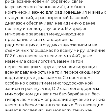
риск возникновения обратной связи
(акустического "завывания"), что было
критически важно для радиовещания и живых
выступлений, а расширенный басовый
диапазон обеспечивал невиданную ранее
полноту и теплоту звучания. Микрофон
мгновенно завоевал международное
признание и стал стандартом на
радиостанциях, в студиях звукозаписи и на
съемочных площадках по всему миру. Влияние
D12 было настолько велико, что AKG даже
изменила свой логотип, заменив три
пересекающихся круга (символизирующих
всенаправленность) на три пересекающиеся
кардиоидные диаграммы. Со временем,
особенно с развитием многодорожечной
записи и рок-музыки, D12 стал легендарным
микрофоном для записи бас-барабана и бас-
гитары, во многом определив звучание низких
частот на бесчисленных записях. Его наследие
живет в последующих моделях, таких как