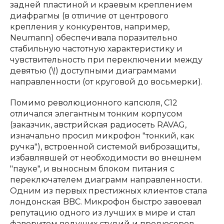
задней пластиной и краевым креплением
диафрагмы (в отличие от центрового
крепления у конкурентов, например,
Neumann) обеспечивала поразительно
стабильную частотную характеристику и
чувствительность при переключении между
девятью (\!) доступными диаграммами
направленности (от круговой до восьмерки).
Помимо революционного капсюля, C12
отличался элегантным тонким корпусом
(заказчик, австрийская радиосеть RAVAG,
изначально просил микрофон "тонкий, как
ручка"), встроенной системой виброзащиты,
избавлявшей от необходимости во внешнем
"пауке", и выносным блоком питания с
переключателем диаграмм направленности.
Одним из первых престижных клиентов стала
лондонская BBC. Микрофон быстро завоевал
репутацию одного из лучших в мире и стал
фаворитом ведущих студий и продюсеров.