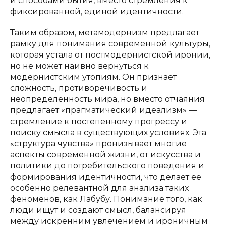
и способами бытия, вместо стремления к
фиксированной, единой идентичности.
Таким образом, метамодернизм предлагает
рамку для понимания современной культуры,
которая устала от постмодернистской иронии,
но не может наивно вернуться к
модернистским утопиям. Он признает
сложность, противоречивость и
неопределенность мира, но вместо отчаяния
предлагает «прагматический идеализм» —
стремление к постепенному прогрессу и
поиску смысла в существующих условиях. Эта
«структура чувства» пронизывает многие
аспекты современной жизни, от искусства и
политики до потребительского поведения и
формирования идентичности, что делает ее
особенно релевантной для анализа таких
феноменов, как Лабубу. Понимание того, как
люди ищут и создают смысл, балансируя
между искренним увлечением и ироничным