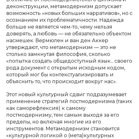
деконструкции, метамодернизм допускает
возможность «новых больших нарративов», но с
осознанием их проблематичности. Надежда
больше не является чем-то, чему нельзя
доверять, а любовь — не обязательно объектом
насмешек. Вермюлен и ван ден Аккер
утверждают, что метамодернизм — это не
столько замкнутая философия, сколько
«попытка создать общедоступный язык... своего
рода документ с открытым исходным кодом,
который мог бы контекстуализировать и
объяснить то, что происходит вокруг нас».
Этот новый культурный сдвиг подразумевает
применение стратегий постмодернизма (таких
как саморефлексия) к самому
постмодернизму, тем самым выходя за его
пределы, но включая многие из его
инструментов. Метамодернизм становится
«культурной логикой о (мета)культурных