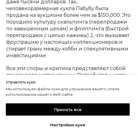
даже тысячи долларов. Так,
человекоразмерная кукла Лабубу была
продана на аукционе более чем за $150,000. Это
породило культуру скальпинга (перепродажи
по завышенным ценам) и флиппинга (быстрой
перепродажи с целью наживы) 2, что вызывает
фрустрацию у настоящих коллекционеров и
стирает грань между хобби и спекулятивными
инвестициями.
Все эти споры и критика представляют собой
своего рода метадилемму. Потребители часто
осознают проблематичные аспекты
Управлять куки
(маркетинговые манипуляции, риск
Мы используем файлы куки для улучшения вашего опыта
использования нашего веб-сайта.
чрезмерных трат, этические вопросы), но
продолжают вовлекаться, находя в этом
радость, сообщество или творческую отдушину.
Принять все
Это колебание между критическим
осознанием («всезнанием») и радостным
Настройки куки
участием («наивностью»/«искренностью»)
характерно для метамодерна. Сами дебаты,