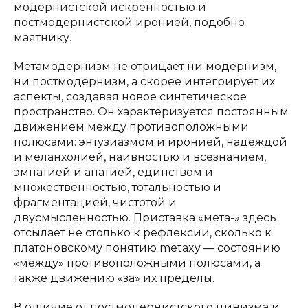
модернистской искренностью и
постмодернистской иронией, подобно
маятнику.
Метамодернизм не отрицает ни модернизм,
ни постмодернизм, а скорее интегрирует их
аспекты, создавая новое синтетическое
пространство. Он характеризуется постоянным
движением между противоположными
полюсами: энтузиазмом и иронией, надеждой
и меланхолией, наивностью и всезнанием,
эмпатией и апатией, единством и
множественностью, тотальностью и
фрагментацией, чистотой и
двусмысленностью. Приставка «мета-» здесь
отсылает не столько к рефлексии, сколько к
платоновскому понятию metaxy — состоянию
«между» противоположными полюсами, а
также движению «за» их пределы.
В отличие от постмодернистского цинизма и