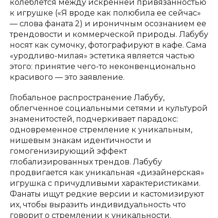
колеблется между искренней привязанностью
к игрушке («Я вроде как полюбила ее сейчас»
— слова фаната 2) и ироничным осознанием ее
трендовости и коммерческой природы. Лабубу
носят как сумочку, фотографируют в кафе. Сама
«уродливо-милая» эстетика является частью
этого: принятие чего-то неконвенционально
красивого — это заявление.
Глобальное распространение Лабубу,
облегченное социальными сетями и культурой
знаменитостей, подчеркивает парадокс:
одновременное стремление к уникальным,
нишевым знакам идентичности и
гомогенизирующий эффект
глобализированных трендов. Лабубу
продвигается как уникальная «дизайнерская»
игрушка с причудливыми характеристиками.
Фанаты ищут редкие версии и кастомизируют
их, чтобы выразить индивидуальность что
говорит о стремлении к уникальности.