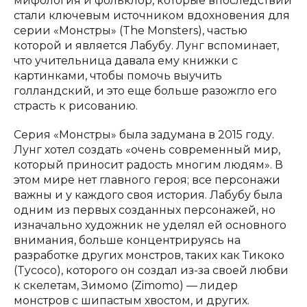
мифология и фольклор, которые впоследствии
стали ключевым источником вдохновения для
серии «Монстры» (The Monsters), частью
которой и является Лабубу. Лунг вспоминает,
что учительница давала ему книжки с
картинками, чтобы помочь выучить
голландский, и это еще больше разожгло его
страсть к рисованию.
Серия «Монстры» была задумана в 2015 году.
Лунг хотел создать «очень современный мир,
который приносит радость многим людям». В
этом мире нет главного героя; все персонажи
важны и у каждого своя история. Лабубу была
одним из первых созданных персонажей, но
изначально художник не уделял ей основного
внимания, больше концентрируясь на
разработке других монстров, таких как Тикоко
(Tycoco), которого он создал из-за своей любви
к скелетам, Зимомо (Zimomo) — лидер
монстров с шипастым хвостом, и других.